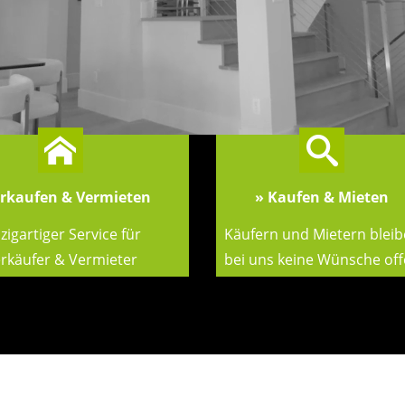
erkaufen & Vermieten
» Kaufen & Mieten
zigartiger Service für
Käufern und Mietern blei
rkäufer & Vermieter
bei uns keine Wünsche of