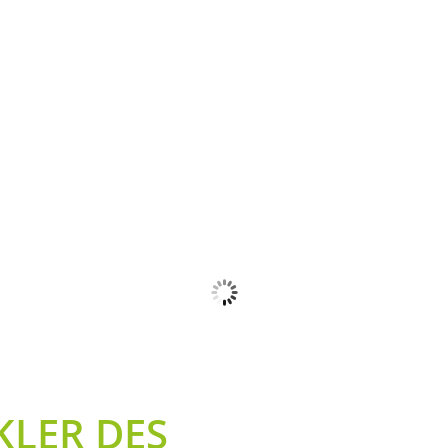
NSERE AUSZEICHNUNG
Qualifizierte Immobilienmakler mit umfangreicher Expertise
ir sind DER Makler an Ihrer Seite! Ihr qualifizierter Immobilienma
überzeugen, wir möchten Ihnen unsere Taten beweisen. Aus diesem
uns auszeichnen.
orzuweisen, die sich durch eine zeitintensive Bewerbungsphase 
unsere wertgeschätzten Aspekte.
LER DES