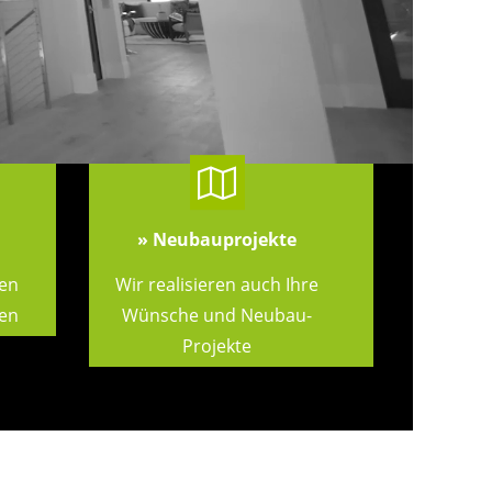
» Neubauprojekte
ben
Wir realisieren auch Ihre
fen
Wünsche und Neubau-
Projekte