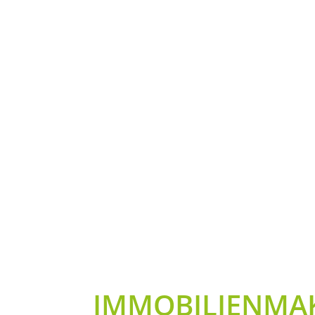
U
Wir sind keine üblichen Immobilienmakler – w
Konstanz. Wir möchten Sie nicht mit Worten 
Darüber hinaus haben wir weitere Preise v
IMMOBILIENMAK