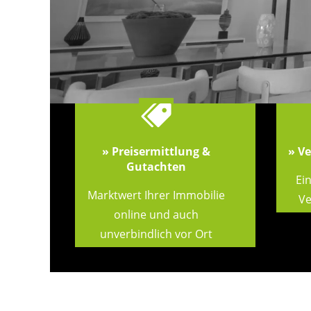
» Preisermittlung &
» V
Gutachten
Ein
Marktwert Ihrer Immobilie
Ve
online und auch
unverbindlich vor Ort