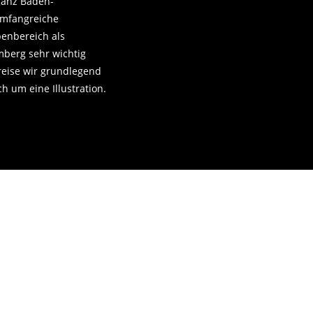
ganz Baden-
mfangreiche
benbereich als
mberg sehr wichtig
reise wir grundlegend
h um eine Illustration.
»
IMMOBILIENWERT