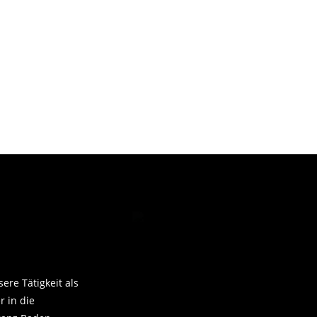
200
Tag
unden
Vertrags-
Abschlüsse
ere Tätigkeit als
 in die