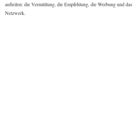
aufteilen: die Vermittlung, die Empfehlung, die Werbung und das
Netzwerk.
Vermittlung
Wir freuen uns über Ihre Vermittlung an
Vereinsmitglieder und Partner. Um eine enge
Zusammenarbeit in die Wege zu leiten, erhalten Sie
von uns entsprechende Werbemittel.