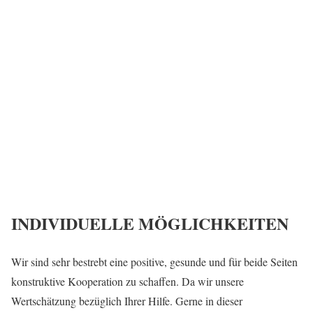
Netzwerk
Mit einer engen Zusammenarbeit schaffen wir es,
beide Netzwerke zu erweitern und somit für
Interessenten präsenter zu sein.
INDIVIDUELLE MÖGLICHKEITEN
Wir sind sehr bestrebt eine positive, gesunde und für beide Seiten
konstruktive Kooperation zu schaffen. Da wir unsere
Wertschätzung bezüglich Ihrer Hilfe. Gerne in dieser