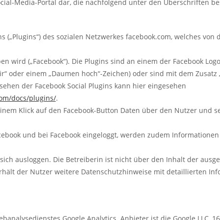
cial-Media-Portal dar, die nachfolgend unter den Überschriften be
s („Plugins“) des sozialen Netzwerkes facebook.com, welches von d
ben wird („Facebook“). Die Plugins sind an einem der Facebook Logo
 mir“ oder einem „Daumen hoch“-Zeichen) oder sind mit dem Zusatz 
sehen der Facebook Social Plugins kann hier eingesehen
com/docs/plugins/
.
 einem Klick auf den Facebook-Button Daten über den Nutzer und
Facebook und bei Facebook eingeloggt, werden zudem Information
ich ausloggen. Die Betreiberin ist nicht über den Inhalt der ausg
rhält der Nutzer weitere Datenschutzhinweise mit detaillierten I
banalysedienstes Google Analytics. Anbieter ist die Google LLC,