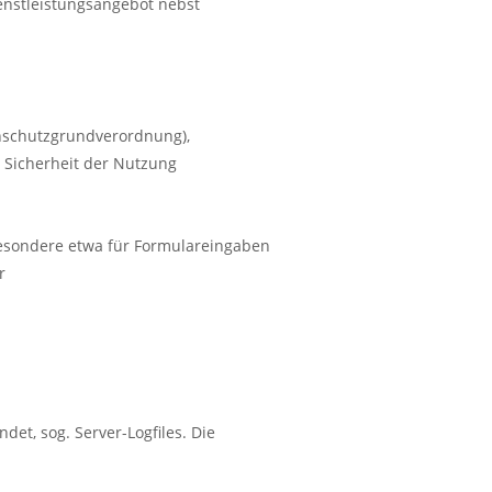
enstleistungsangebot nebst
tenschutzgrundverordnung),
 Sicherheit der Nutzung
besondere etwa für Formulareingaben
r
et, sog. Server-Logfiles. Die