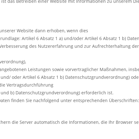
 ist das Betreiben einer Website mit Informationen zu unserem Di
unserer Website dann erhoben, wenn dies
rundlage: Artikel 6 Absatz 1 a) und/oder Artikel 6 Absatz 1 b) Da
 Verbesserung des Nutzererfahrung und zur Aufrechterhaltung der
dverordnung),
e angebotenen Leistungen sowie vorvertraglicher Maßnahmen, ins
a) und/ oder Artikel 6 Absatz 1 b) Datenschutzgrundverordnung) ode
 die Vertragsdurchführung
) und b) Datenschutzgrundverordnung) erforderlich ist.
Daten finden Sie nachfolgend unter entsprechenden Überschriften:
rn die Server automatisch die Informationen, die Ihr Browser send