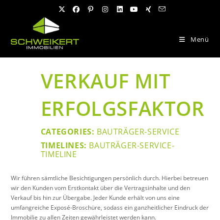
Zum
Inhalt
springen
Menü
VERKAUF MIT
ERFOLGSFAKTOR
CATEGORIES:
BAUTRÄGER-SERVICE
TIMELINES:
BAUTRÄGER-SERVICE-
TIMELINE
Wir führen sämtliche Besichtigungen persönlich durch. Hierbei betreuen
wir den Kunden vom Erstkontakt über die Vertragsinhalte und den
Verkauf bis hin zur Übergabe. Jeder Kunde erhält von uns eine
umfangreiche Exposé-Broschüre, sodass ein ganzheitlicher Eindruck der
Immobilie zu allen Zeiten gewährleistet werden kann.