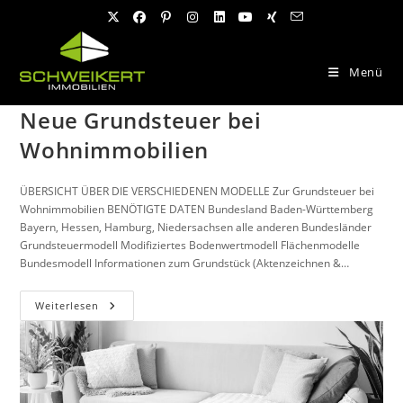
Zum
Inhalt
springen
Menü
Neue Grundsteuer bei
Wohnimmobilien
ÜBERSICHT ÜBER DIE VERSCHIEDENEN MODELLE Zur Grundsteuer bei
Wohnimmobilien BENÖTIGTE DATEN Bundesland Baden-Württemberg
Bayern, Hessen, Hamburg, Niedersachsen alle anderen Bundesländer
Grundsteuermodell Modifiziertes Bodenwertmodell Flächenmodelle
Bundesmodell Informationen zum Grundstück (Aktenzeichnen &…
Neue
Weiterlesen
Grundsteuer
Bei
Wohnimmobilien