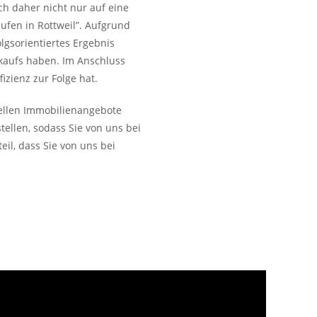
ch daher nicht nur auf eine
fen in Rottweil”. Aufgrund
lgsorientiertes Ergebnis
rkaufs haben. Im Anschluss
izienz zur Folge hat.
uellen Immobilienangebote
ellen, sodass Sie von uns bei
il, dass Sie von uns bei