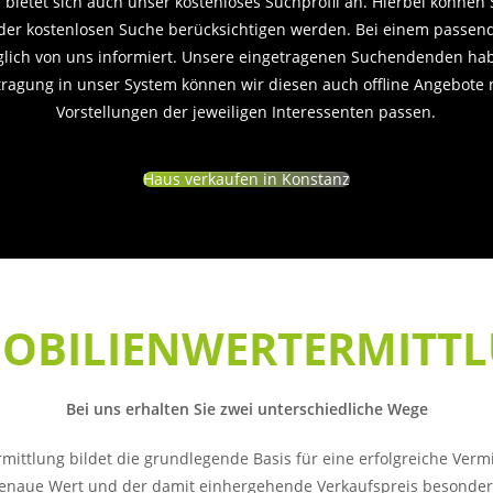
e bietet sich auch unser kostenloses Suchprofil an. Hierbei können
ei der kostenlosen Suche berücksichtigen werden. Bei einem passe
lich von uns informiert. Unsere eingetragenen Suchendenden hab
ntragung in unser System können wir diesen auch offline Angebote 
Vorstellungen der jeweiligen Interessenten passen.
Haus verkaufen in Konstanz
OBILIENWERTERMITT
Bei uns erhalten Sie zwei unterschiedliche Wege
mittlung bildet die grundlegende Basis für eine erfolgreiche Vermi
enaue Wert und der damit einhergehende Verkaufspreis besonder