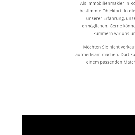
Als Immobilienmakler in Ro
bestimmte Objektart. In d
unserer Erfahrung, unse
ermöglichen. Gerne können
kümmern wir uns um d
Möchten Sie nicht verkau
aufmerksam machen. Dort könn
einem passenden Match u