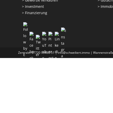
>
Gewerbe verkaufen
>
Gutach
>
Investment
>
Immobi
>
Finanzierung
Zentrale: 07720 95480-51 | info@schweikert.immo | Wannenstraße