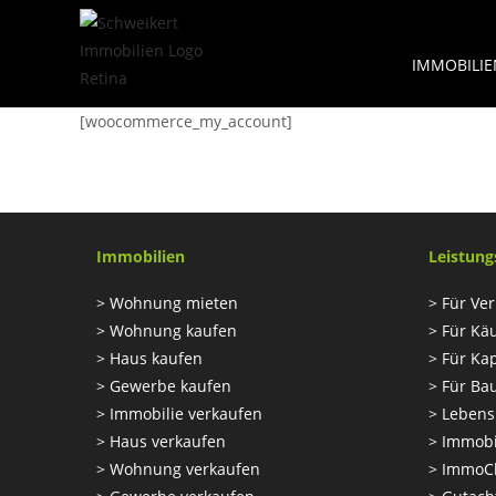
Zum
Inhalt
IMMOBILI
springen
[woocommerce_my_account]
Immobilien
Leistung
>
Wohnung mieten
>
Für Ver
>
Wohnung kaufen
>
Für Kä
>
Haus kaufen
>
Für Kap
>
Gewerbe kaufen
>
Für Ba
>
Immobilie verkaufen
>
Lebens
>
Haus verkaufen
>
Immobi
>
Wohnung verkaufen
>
ImmoC