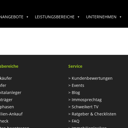
ENANGEBOTE
LEISTUNGSBEREICHE
UNTERNEHMEN
sbereiche
Service
käufer
>
Kundenbewertungen
ufer
>
Events
italanleger
>
Blog
uträger
>
Immosprechtag
phasen
>
Schweikert TV
lien-Ankauf
>
Ratgeber & Checklisten
heck
>
FAQ