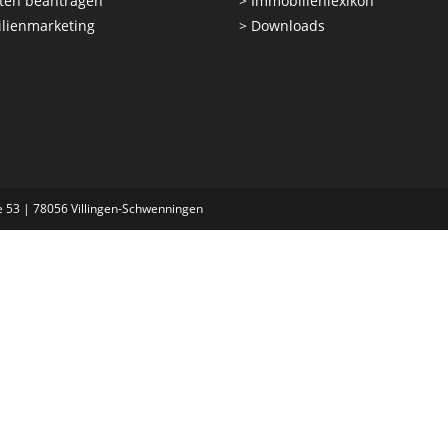
ten beantragen
>
Immobilienlexikon
lienmarketing
>
Downloads
 53 | 78056 Villingen-Schwenningen