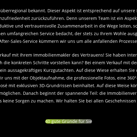
berregional bekannt. Dieser Aspekt ist entsprechend auf unsere E
zufriedenheit zurückzuführen. Denn unserem Team ist ein Aspekt 
uktive und vertrauensvolle Zusammenarbeit in die Wege leiten, so
n umfangreichen Service bedacht, der stets zu Ihrem Wohle ausgel
ter-Sales-Service kümmern wir uns um alle anfallenden Prozess
 Verkauf mit Ihrem Immobilienmakler des Vertrauens! Sie haben Int
h die konkreten Schritte vorstellen kann? Bei einem Verkauf mi
in aussagekräftiges Kurzgutachten. Auf diese Wiese erhalten Sie 
r uns mit der Objektaufnahme, die professionelle Fotos, eine 360°
é mit exklusiven 3D-Grundrissen beinhaltet. Auf diese Weise kön
möglichen. Danach beginnt der spannende Teil: die Immobilienve
s keine Sorgen zu machen. Wir halten Sie bei allen Geschehnissen
40 gute Gründe für Sie