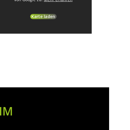
Karte laden
IM