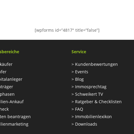
KONTAKTFORMULAR
[wpforms id=”4817″ title=”false”]
sbereiche
Service
käufer
>
Kundenbewertungen
ufer
>
Events
italanleger
>
Blog
uträger
>
Immosprechtag
phasen
>
Schweikert TV
lien-Ankauf
>
Ratgeber & Checklisten
heck
>
FAQ
ten beantragen
>
Immobilienlexikon
lienmarketing
>
Downloads